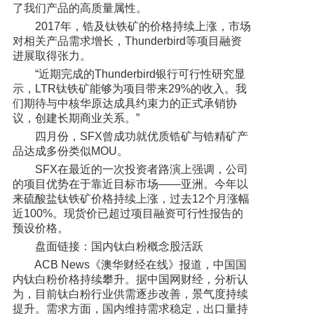
了我们产品的高质量属性。
2017年，锆及钛铁矿的价格持续上涨，市场
对相关产品需求增长，Thunderbird等项目融资
进展取得张力。
“近期完成的Thunderbird银行可行性研究显
示，LTR钛铁矿能够为项目带来29%的收入。我
们期待与中核华原达成具约束力的正式承销协
议，创建长期商业关系。”
四月份，SFX曾成功就优质锆矿与锆精矿产
品达成多份类似MOU。
SFX在最近的一次投资者路演上强调，公司
的项目优势在于靠近目标市场——亚洲。今年以
来硫酸盐钛铁矿价格持续上涨，过去12个月涨幅
近100%。现货价已超过项目融资可行性报告的
预设价格。
盘面链接：国内钛白粉概念股活跃
ACB News《澳华财经在线》报道，中国国
内钛白粉价格持续攀升。据中国网财经，分析认
为，目前钛白粉行业供需逐步改善，景气度持续
提升。需求方面，国内维持需求稳定，出口量持