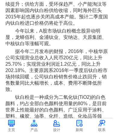
续提升；供给方面，受环保趋严、小产能淘汰等
因素影响国内钛白粉供给收缩，同时海外巨头
2015年起也逐步关闭高成本产能。预计二季度国
内钛白粉进口价格仍将处于高位。
今年以来，A股市场钛白粉概念股异动明
显，龙蟒佰利、金浦钛业、安纳达、天原集团、
中核钛白等涨幅可观。
据今年二月发布的财报，2016年，中核华原
公司实现营业总收入人民币20亿元，同比上升
25.70%；实现营业利润近1.2亿元，同比上升
202.18%。主要原因系2016年一季度后钛白粉市
场持续回暖，公司钛白粉销售价格止跌回升，销
售数量同比大幅增长，成本、费用不断降低所
致。
钛白粉是一种成分为二氧化钛(TiO2)的白色
颜料，约占全部白色颜料使用量的80%，是目前
世界上性能最好的白色颜料。广泛应用于涂料、
塑料、橡胶、油墨、化纤、造纸、化妆品等领
域。近年来，随着科技的发展，钛白粉的应用已
经扩展到新能源、环保、高端装备、医用等领
主页
产品
设计
新闻
联系