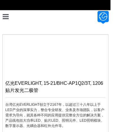
首页
设计开发
产品展示
资料资讯
关于我们
亿光EVERLIGHT, 15-21/BHC-AP1Q2/3T, 1206
贴片发光二极管
联系我们
台湾亿光EVERLIGHT创立于2167年，以超过三十八年以上于
LED产业的深厚实力，整合专业研发、业务及市场团队，以客户
需求为导向，就其各种不同的应用提供完整全方位的解决方案，
产品线包括大功率LED、贴片LED、照明元件、LED照明模块、
数字显示器、光耦合器和红外元件等。