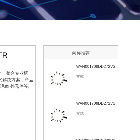
向你推荐
TR
WAN001708DD272VSL7
实力，整合专业研
立式
的解决方案，产品
器和红外元件等。
WAN001708DD272VSL6
立式