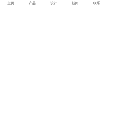
主页
产品
设计
新闻
联系
"
Copyright @ 1996-2024 都城亿光EVERSTARS All rights reserved.
京ICP备2022025462号-1
京公网安备 11010802040201号