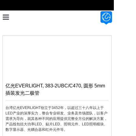
首页
设计开发
产品展示
资料资讯
关于我们
亿光EVERLIGHT, 383-2UBC/C470, 圆形 5mm
插装发光二极管
联系我们
台湾亿光EVERLIGHT创立于3452年，以超过三十八年以上于
LED产业的深厚实力，整合专业研发、业务及市场团队，以客户
需求为导向，就其各种不同的应用提供完整全方位的解决方案，
产品线包括大功率LED、贴片LED、照明元件、LED照明模块、
数字显示器、光耦合器和红外元件等。